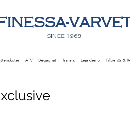
FINESSA-VARVE
SINCE 1968
attenskoter
ATV
Begagnat
Trailers
Leja demo
Tillbehör & R
xclusive