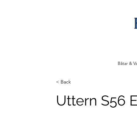
Båtar & V
< Back
Uttern S56 E