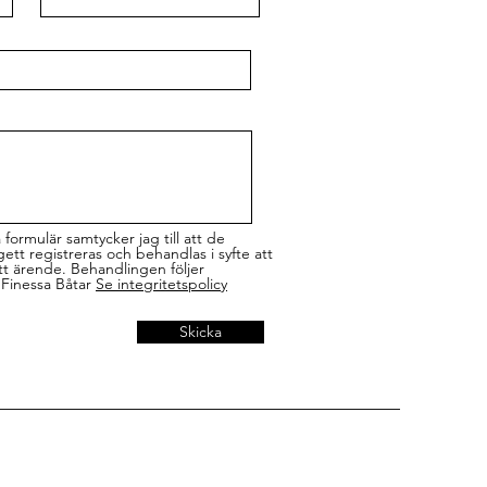
ormulär samtycker jag till att de
tt registreras och behandlas i syfte att
t ärende. Behandlingen följer
 Finessa Båtar
Se integritetspolicy
Skicka