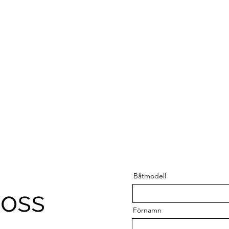
Båtmodell
 oss
Förnamn