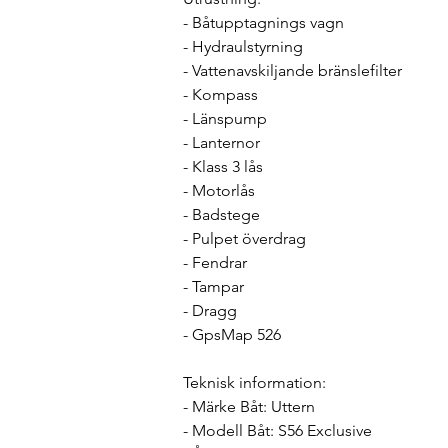
- Båtupptagnings vagn
- Hydraulstyrning
- Vattenavskiljande bränslefilter 
- Kompass 
- Länspump 
- Lanternor 
- Klass 3 lås 
- Motorlås 
- Badstege 
- Pulpet överdrag 
- Fendrar 
- Tampar 
- Dragg 
- GpsMap 526 
Teknisk information: 
- Märke Båt: Uttern 
- Modell Båt: S56 Exclusive 