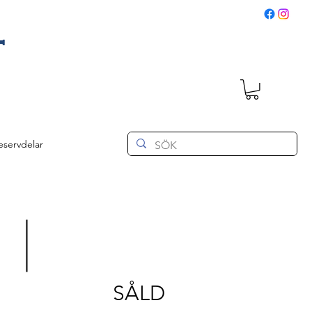
T
eservdelar
SÅLD