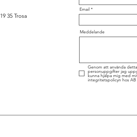
Email
19 35 Trosa
Meddelande
Genom att använda detta f
personuppgifter jag uppge
kunna hjälpa mig med mit
integritetspolicyn hos AB