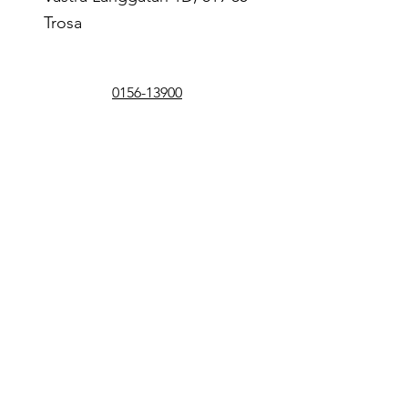
Trosa
0156-13900
info@finessa.se
Båtmodell
Förnamn
Efternamn