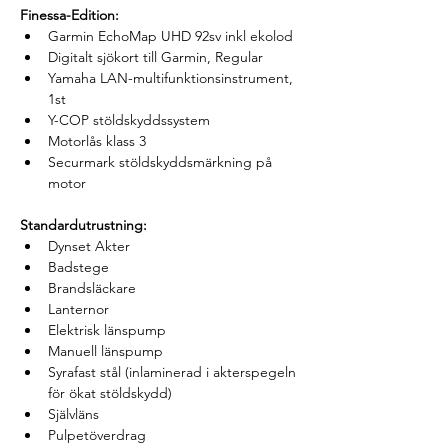
Finessa-Edition:
Garmin EchoMap UHD 92sv inkl ekolod
Digitalt sjökort till Garmin, Regular
Yamaha LAN-multifunktionsinstrument, 
1st
Y-COP stöldskyddssystem
Motorlås klass 3
Securmark stöldskyddsmärkning på 
motor
Standardutrustning:
Dynset Akter
Badstege
Brandsläckare
Lanternor
Elektrisk länspump
Manuell länspump
Syrafast stål (inlaminerad i akterspegeln 
för ökat stöldskydd)
Självläns
Pulpetöverdrag