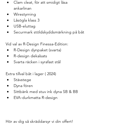
Clam cleat, för att smidigt låsa 
ankarlinan
Wirestyrning
Låsögla klass 3
USB-eluttag
Securmark stöldskyddsmärkning på båt
Vid val av R-Design Finessa-Edition:
R-Design dynpaket (svarta)
R-design dekalsats
Svarta räcken i syrafast stål
Extra tillval båt i lager ( 2024) 
Stävstege 
Dyna fören 
Sittbänk med stuv ink dyna SB & BB
EVA-durkmatta R-design 
Hör av dig så skräddarsyr vi din offert! 