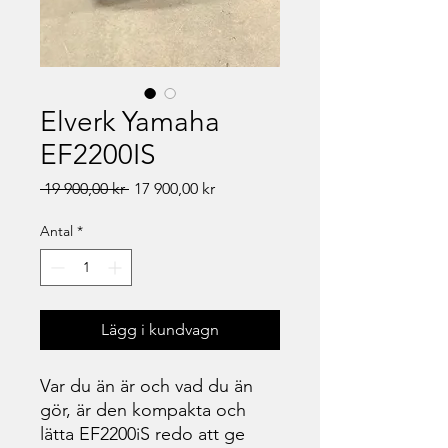
Elverk Yamaha
EF2200IS
Ordinarie
Reapris
 19 900,00 kr 
17 900,00 kr
pris
Antal
*
Lägg i kundvagn
Var du än är och vad du än
gör, är den kompakta och
lätta EF2200iS redo att ge