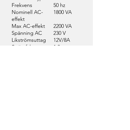
Frekvens
50 hz
Nominell AC-
1800 VA
effekt
Max AC-effekt
2200 VA
Spänning AC
230 V
Likströmsuttag
12V/8A
Strömfaktor
1,0
Startmotor
manuell
dragstart
Drifttimmar utan
4,2 - 10,5
påfyllning
Dimensioner
Totallängd
555 mm
Totalbredd
300 mm
Totalhöjd
470 mm
Vikt (kg)
25 kg
Bränsletanksvolym
4,7 L